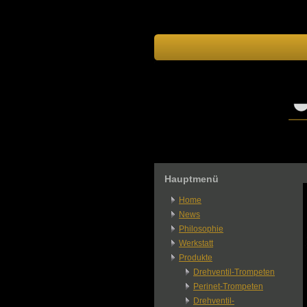
Hauptmenü
Home
News
Philosophie
Werkstatt
Produkte
Drehventil-Trompeten
Perinet-Trompeten
Drehventil-