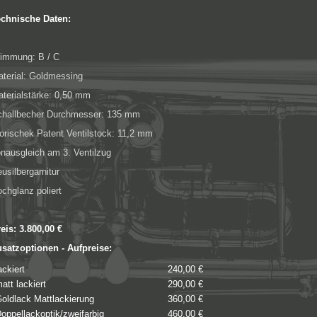
echnische Daten:
immung: B / C
terial: Goldmessing
terialstärke: 0,50 mm
challbecher Durchmesser: 135 mm
rischek Patent Ventilstock: 11,2 mm
nausgleich am 3. Ventilzug
usilbergarnitur
chglanz poliert
eis: 3.800,00 €
satzoptionen - Aufpreise:
ackiert
240,00 €
att lackiert
290,00 €
oldlack Mattlackierung
360,00 €
oppellackoptik/zweifarbig
460,00 €