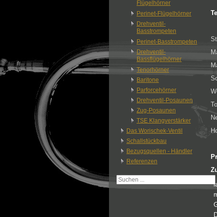
Flügelhörner
T
Perinet-Flügelhörner
Drehventil-
Basstrompeten
St
Perinet-Basstrompeten
Drehventil-
Ma
Bassflügelhörner
Ma
Tenorhörner
S
Baritone
Parforcehörner
Wo
Drehventil-Posaunen
To
Zug-Posaunen
Ne
TSE Klangverstärker
Ho
Das Worischek-Ventil
Schallstückbau
Bezugsquellen - Händler
Pr
Referenzen
Zu
l
m
G
D